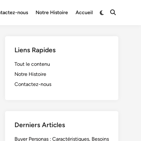
Switch
tactez-nous
Notre Histoire
Accueil
Open
to
Search
dark
mode
Liens Rapides
Tout le contenu
Notre Histoire
Contactez-nous
Derniers Articles
Buyer Personas : Caractéristiques, Besoins