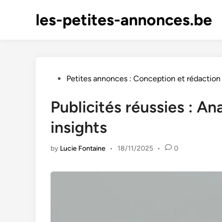
Skip
les-petites-annonces.be
to
content
Posted
Petites annonces : Conception et rédaction 
in
Publicités réussies : An
insights
by
Lucie Fontaine
•
18/11/2025
•
0