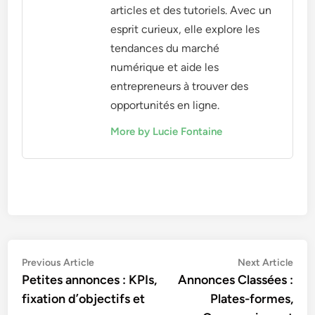
articles et des tutoriels. Avec un
esprit curieux, elle explore les
tendances du marché
numérique et aide les
entrepreneurs à trouver des
opportunités en ligne.
More by Lucie Fontaine
Post
Previous
Nex
Previous Article
Next Article
article:
artic
Petites annonces : KPIs,
Annonces Classées :
navigation
fixation d’objectifs et
Plates-formes,