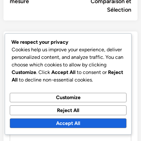
mesure
Comparaison et
Sélection
Leave a Reply
We respect your privacy
Cookies help us improve your experience, deliver
personalized content, and analyze traffic. You can
Your email address will not be published.
Required fields
choose which cookies to allow by clicking
are marked
*
Customize
. Click
Accept All
to consent or
Reject
COMMENT
*
All
to decline non-essential cookies.
Customize
Reject All
Accept All