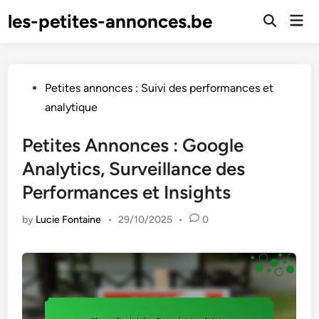
Skip
les-petites-annonces.be
Mai
to
Open
Men
Search
content
Posted
Petites annonces : Suivi des performances et
in
analytique
Petites Annonces : Google
Analytics, Surveillance des
Performances et Insights
by
Lucie Fontaine
•
29/10/2025
•
0