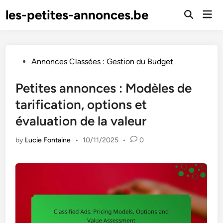
Skip
les-petites-annonces.be
Mai
to
Open
Men
Search
content
Posted
Annonces Classées : Gestion du Budget
in
Petites annonces : Modèles de
tarification, options et
évaluation de la valeur
by
Lucie Fontaine
•
10/11/2025
•
0