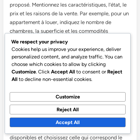
proposé. Mentionnez les caractéristiques, l’état, le
prix et les raisons de la vente. Par exemple, pour un
appartement à louer, indiquez le nombre de
chambres, la superficie et les commodités
disponibles.
We respect your privacy
Cookies help us improve your experience, deliver
personalized content, and analyze traffic. You can
Utilisez des phrases courtes et claires. Les listes à
choose which cookies to allow by clicking
puces peuvent aider à structurer l’information et à
Customize
. Click
Accept All
to consent or
Reject
la rendre plus lisible.
All
to decline non-essential cookies.
Choix de la bonne catégorie
Customize
Reject All
Placer votre annonce dans la catégorie appropriée
est crucial pour atteindre le bon public. Prenez le
Accept All
temps de parcourir les différentes catégories
disponibles et choisissez celle qui correspond le