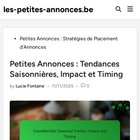
Skip
les-petites-annonces.be
Mai
to
Open
Men
Search
content
Posted
Petites Annonces : Stratégies de Placement
in
d’Annonces
Petites Annonces : Tendances
Saisonnières, Impact et Timing
by
Lucie Fontaine
•
11/11/2025
•
0