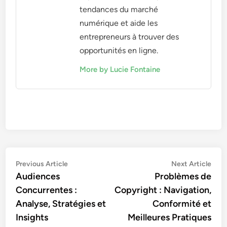
tendances du marché
numérique et aide les
entrepreneurs à trouver des
opportunités en ligne.
More by Lucie Fontaine
Post
Previous
Nex
Previous Article
Next Article
article:
artic
Audiences
Problèmes de
navigation
Concurrentes :
Copyright : Navigation,
Analyse, Stratégies et
Conformité et
Insights
Meilleures Pratiques