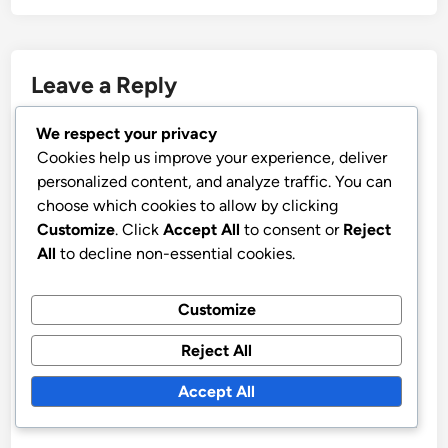
Leave a Reply
Your email address will not be published.
Required fields
We respect your privacy
are marked
*
Cookies help us improve your experience, deliver
personalized content, and analyze traffic. You can
COMMENT
*
choose which cookies to allow by clicking
Customize
. Click
Accept All
to consent or
Reject
All
to decline non-essential cookies.
Customize
Reject All
Accept All