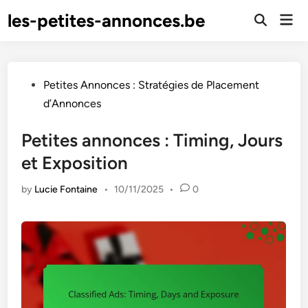
Skip
les-petites-annonces.be
Mai
to
Open
Men
Search
content
Posted
Petites Annonces : Stratégies de Placement
in
d’Annonces
Petites annonces : Timing, Jours
et Exposition
by
Lucie Fontaine
•
10/11/2025
•
0