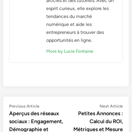
articles et des tutoriels. Avec un
esprit curieux, elle explore les
tendances du marché
numérique et aide les
entrepreneurs à trouver des
opportunités en ligne.
More by Lucie Fontaine
Post
Previous
Nex
Previous Article
Next Article
article:
artic
Aperçus des réseaux
Petites Annonces :
navigation
sociaux : Engagement,
Calcul du ROI,
Démographie et
Métriques et Mesure