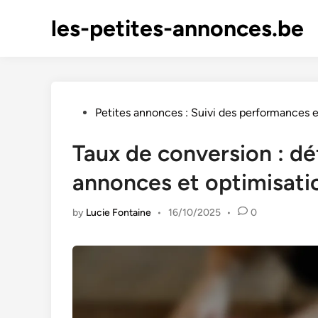
Skip
les-petites-annonces.be
to
content
Posted
Petites annonces : Suivi des performances e
in
Taux de conversion : déf
annonces et optimisati
by
Lucie Fontaine
•
16/10/2025
•
0