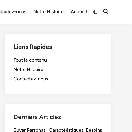
Switch
tactez-nous
Notre Histoire
Accueil
Open
to
Search
dark
mode
Liens Rapides
Tout le contenu
Notre Histoire
Contactez-nous
Derniers Articles
Buyer Personas : Caractéristiques, Besoins