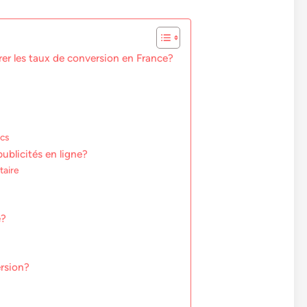
orer les taux de conversion en France?
ics
publicités en ligne?
taire
e?
ersion?