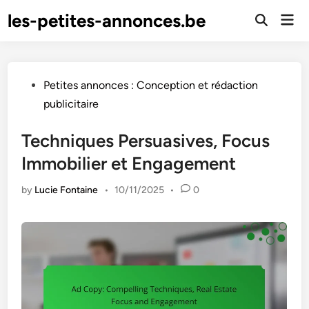
Skip
les-petites-annonces.be
Mai
to
Open
Men
Search
content
Posted
Petites annonces : Conception et rédaction
in
publicitaire
Techniques Persuasives, Focus
Immobilier et Engagement
by
Lucie Fontaine
•
10/11/2025
•
0