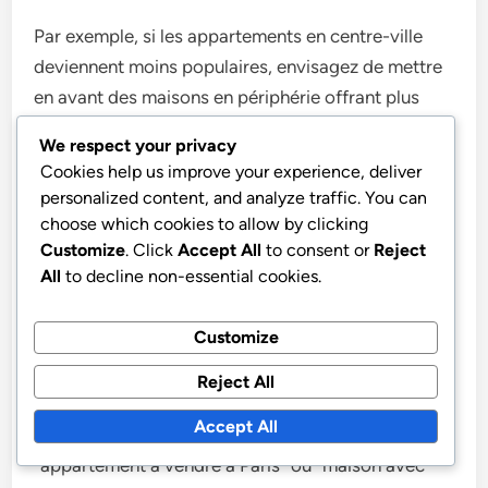
Par exemple, si les appartements en centre-ville
deviennent moins populaires, envisagez de mettre
en avant des maisons en périphérie offrant plus
d’espace. Adaptez vos stratégies de marketing en
We respect your privacy
fonction des données du marché pour maximiser
Cookies help us improve your experience, deliver
l’impact de vos annonces.
personalized content, and analyze traffic. You can
choose which cookies to allow by clicking
Optimiser le contenu pour le
Customize
. Click
Accept All
to consent or
Reject
All
to decline non-essential cookies.
référencement
Customize
Le référencement (SEO) est crucial pour
augmenter la visibilité de vos annonces
Reject All
immobilières en ligne. Utilisez des mots-clés
Accept All
pertinents liés à l’immobilier en France, comme
“appartement à vendre à Paris” ou “maison avec