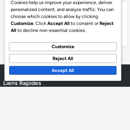
Cookies help us improve your experience, deliver
personalized content, and analyze traffic. You can
Archives
choose which cookies to allow by clicking
Customize
. Click
Accept All
to consent or
Reject
November 2025
All
to decline non-essential cookies.
October 2025
Customize
Reject All
Accept All
Liens Rapides
Politique de confidentialité
Conditions d’utilisation
Cookies et Suivi
Contactez-nous