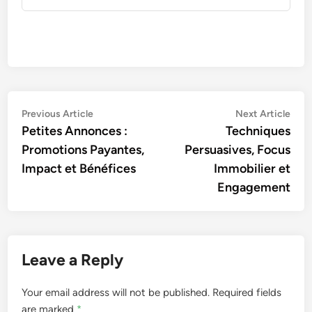
Post
Previous
Nex
Previous Article
Next Article
article:
artic
Petites Annonces :
Techniques
navigation
Promotions Payantes,
Persuasives, Focus
Impact et Bénéfices
Immobilier et
Engagement
Leave a Reply
Your email address will not be published.
Required fields
are marked
*