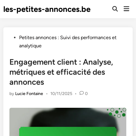
Skip
les-petites-annonces.be
Mai
to
Open
Men
Search
content
Posted
Petites annonces : Suivi des performances et
in
analytique
Engagement client : Analyse,
métriques et efficacité des
annonces
by
Lucie Fontaine
•
10/11/2025
•
0