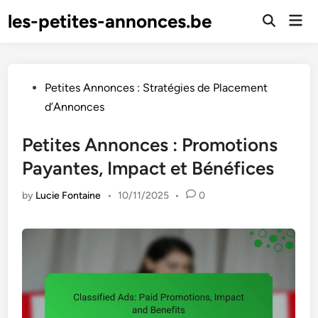
Skip
les-petites-annonces.be
Mai
to
Open
Men
Search
content
Posted
Petites Annonces : Stratégies de Placement
in
d’Annonces
Petites Annonces : Promotions
Payantes, Impact et Bénéfices
by
Lucie Fontaine
•
10/11/2025
•
0