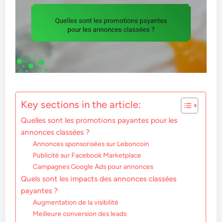
Key sections in the article:
Quelles sont les promotions payantes pour les
annonces classées ?
Annonces sponsorisées sur Leboncoin
Publicité sur Facebook Marketplace
Campagnes Google Ads pour annonces
Quels sont les impacts des annonces classées
payantes ?
Augmentation de la visibilité
Meilleure conversion des leads