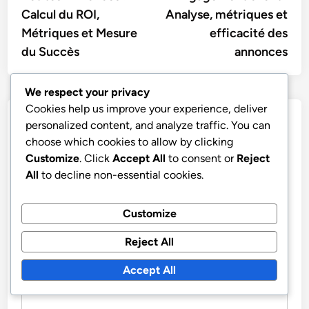
navigation
Calcul du ROI,
Analyse, métriques et
Métriques et Mesure
efficacité des
du Succès
annonces
We respect your privacy
Cookies help us improve your experience, deliver
Leave a Reply
personalized content, and analyze traffic. You can
choose which cookies to allow by clicking
Your email address will not be published.
Required fields
Customize
. Click
Accept All
to consent or
Reject
are marked
*
All
to decline non-essential cookies.
COMMENT
*
Customize
Reject All
Accept All