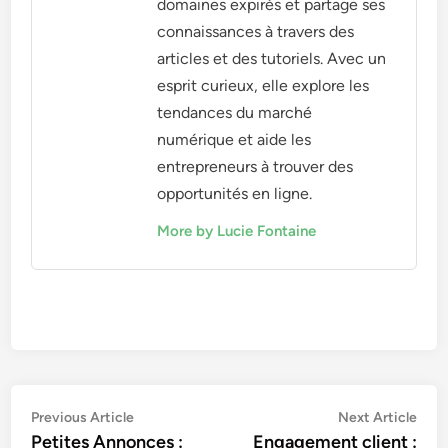
domaines expirés et partage ses
connaissances à travers des
articles et des tutoriels. Avec un
esprit curieux, elle explore les
tendances du marché
numérique et aide les
entrepreneurs à trouver des
opportunités en ligne.
More by Lucie Fontaine
Post
Previous
Nex
Previous Article
Next Article
article:
artic
Petites Annonces :
Engagement client :